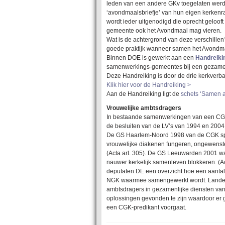
leden van een andere GKv toegelaten werd
‘avondmaalsbriefje’ van hun eigen kerkenr
wordt ieder uitgenodigd die oprecht gelooft
gemeente ook het Avondmaal mag vieren.
Wat is de achtergrond van deze verschillen
goede praktijk wanneer samen het Avondma
Binnen DOE is gewerkt aan een
Handreikin
samenwerkings-gemeentes bij een gezamenlij
Deze Handreiking is door de drie kerkverb
Klik hier voor de Handreiking >
Aan de Handreiking ligt de
schets ‘Samen a
Vrouwelijke ambtsdragers
In bestaande samenwerkingen van een CGK
de besluiten van de LV’s van 1994 en 2004
De GS Haarlem-Noord 1998 van de CGK spra
vrouwelijke diakenen fungeren, ongewenste 
(Acta art. 305). De GS Leeuwarden 2001 wa
nauwer kerkelijk samenleven blokkeren. (A
deputaten DE een overzicht hoe een aantal
NGK waarmee samengewerkt wordt. Landelijk
ambtsdragers in gezamenlijke diensten van 
oplossingen gevonden te zijn waardoor er 
een CGK-predikant voorgaat.