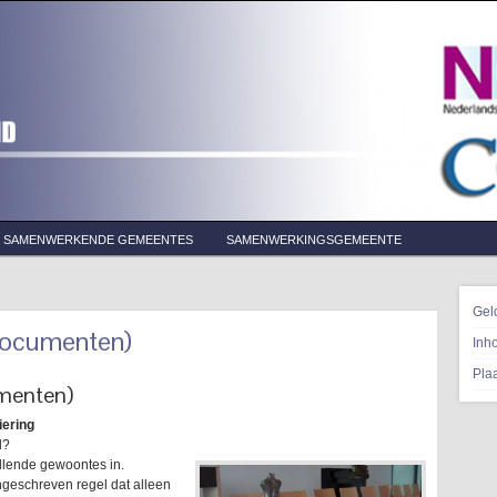
SAMENWERKENDE GEMEENTES
SAMENWERKINGSGEMEENTE
Gel
 documenten)
Inh
Pla
umenten)
iering
l?
llende gewoontes in.
ngeschreven regel dat alleen