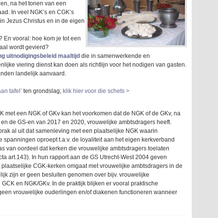
en, na het tonen van een
aad. In veel NGK’s en CGK’s
 in Jezus Christus en in de eigen
? En vooral: hoe kom je tot een
al wordt gevierd?
g uitnodigingsbeleid maaltijd
die in samenwerkende en
ke viering dienst kan doen als richtlijn voor het nodigen van gasten.
anden landelijk aanvaard.
an tafel’
ten grondslag;
klik hier voor die schets >
 met een NGK of GKv kan het voorkomen dat de NGK of de GKv, na
 en de GS-en van 2017 en 2020, vrouwelijke ambtsdragers heeft.
k al uit dat samenleving met een plaatselijke NGK waarin
spanningen oproept t.a.v. de loyaliteit aan het eigen kerkverband
s van oordeel dat kerken die vrouwelijke ambtsdragers toelaten
cta art.143). In hun rapport aan de GS Utrecht-West 2004 geven
 plaatselijke CGK-kerken omgaat met vrouwelijke ambtsdragers in de
 zijn er geen besluiten genomen over bijv. vrouwelijke
GCK en NGK/GKv. In de praktijk blijken er vooral praktische
geen vrouwelijke ouderlingen en/of diakenen functioneren wanneer