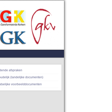
dende afspraken
oudelijk (landelijke documenten)
atselijke voorbeelddocumenten