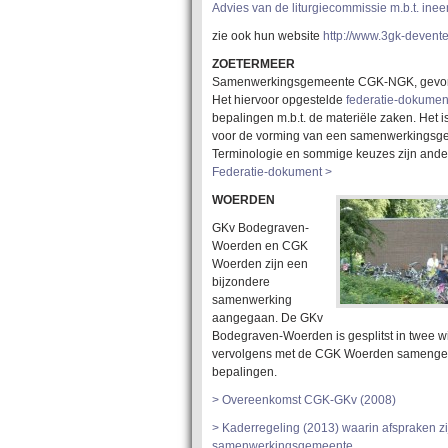
Advies van de liturgiecommissie m.b.t. ine
zie ook hun website
http://www.3gk-devente
ZOETERMEER
Samenwerkingsgemeente CGK-NGK, gevor
Het hiervoor opgestelde
federatie-dokume
bepalingen m.b.t. de materiële zaken. Het 
voor de vorming van een samenwerkingsge
Terminologie en sommige keuzes zijn ander
Federatie-dokument >
WOERDEN
GKv Bodegraven-
Woerden en CGK
Woerden zijn een
bijzondere
samenwerking
aangegaan. De GKv
Bodegraven-Woerden is gesplitst in twee w
vervolgens met de CGK Woerden samengevoe
bepalingen.
> Overeenkomst CGK-GKv (2008)
> Kaderregeling (2013) waarin afspraken zij
samenwerkingsgemeente