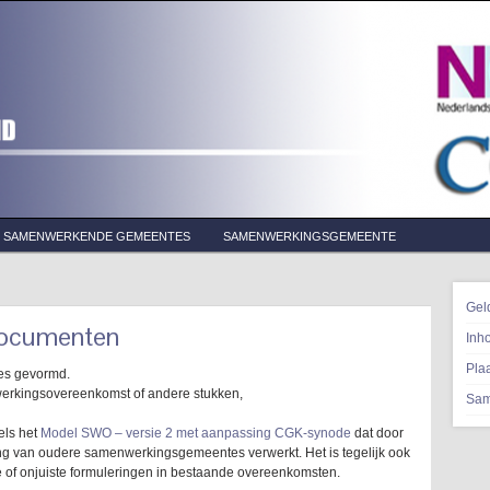
SAMENWERKENDE GEMEENTES
SAMENWERKINGSGEMEENTE
Gel
ddocumenten
Inho
Pla
es gevormd.
werkingsovereenkomst of andere stukken,
Sam
els het
Model SWO – versie 2 met aanpassing CGK-synode
dat door
ring van oudere samenwerkingsgemeentes verwerkt. Het is tegelijk ook
 of onjuiste formuleringen in bestaande overeenkomsten.