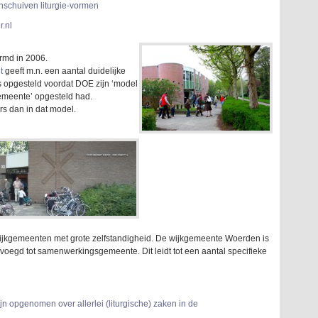
enschuiven liturgie-vormen
r.nl
md in 2006.
nt
geeft m.n. een aantal duidelijke
is opgesteld voordat DOE zijn ‘model
meente’ opgesteld had.
s dan in dat model.
ijkgemeenten met grote zelfstandigheid. De wijkgemeente Woerden is
gd tot samenwerkingsgemeente. Dit leidt tot een aantal specifieke
n opgenomen over allerlei (liturgische) zaken in de