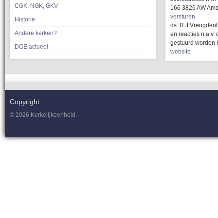
CGK, NGK, GKV
166 3826 AW Ame
versturen
Historie
ds. R.J.Vreugdenh
Andere kerken?
en reacties n.a.v
gestuurd worden
DOE actueel
website
Copyright
© 2026 Kerkelijkeenheid.