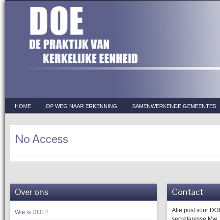
HOME
OP WEG NAAR ERKENNING
SAMENWERKENDE GEMEENTES
No Access
Over ons
Contact
Alle post voor D
Wie is DOE?
secretaresse Mw.