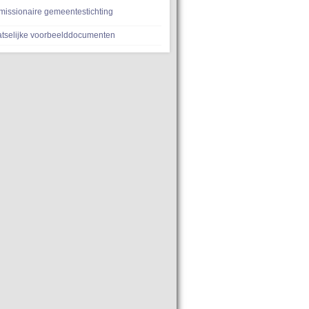
missionaire gemeentestichting
atselijke voorbeelddocumenten