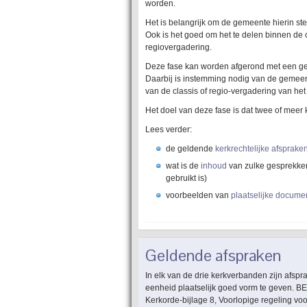
worden.
Het is belangrijk om de gemeente hierin s
Ook is het goed om het te delen binnen de 
regiovergadering.
Deze fase kan worden afgerond met een ge
Daarbij is instemming nodig van de gemee
van de classis of regio-vergadering van he
Het doel van deze fase is dat twee of meer 
Lees verder:
de geldende
kerkrechtelijke afsprake
wat is de
inhoud
van zulke gesprekken
gebruikt is)
voorbeelden van
plaatselijke docum
Geldende afspraken
In elk van de drie kerkverbanden zijn afsp
eenheid plaatselijk goed vorm te geven. 
Kerkorde-bijlage 8, Voorlopige regeling v