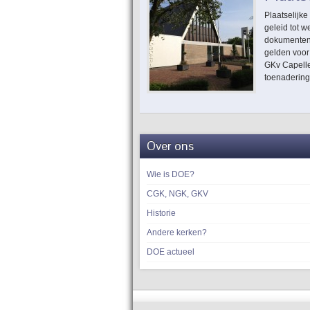
Plaatselijk
geleid tot w
dokumenten 
gelden voor
GKv Capelle
toenadering
Over ons
Wie is DOE?
CGK, NGK, GKV
Historie
Andere kerken?
DOE actueel