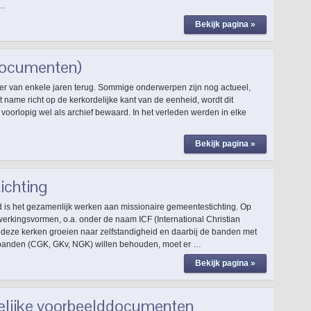
 …
Bekijk pagina »
 documenten)
weer van enkele jaren terug. Sommige onderwerpen zijn nog actueel,
name richt op de kerkordelijke kant van de eenheid, wordt dit
 voorlopig wel als archief bewaard. In het verleden werden in elke
Bekijk pagina »
ichting
d is het gezamenlijk werken aan missionaire gemeentestichting. Op
werkingsvormen, o.a. onder de naam ICF (International Christian
deze kerken groeien naar zelfstandigheid en daarbij de banden met
rbanden (CGK, GKv, NGK) willen behouden, moet er …
Bekijk pagina »
elijke voorbeelddocumenten