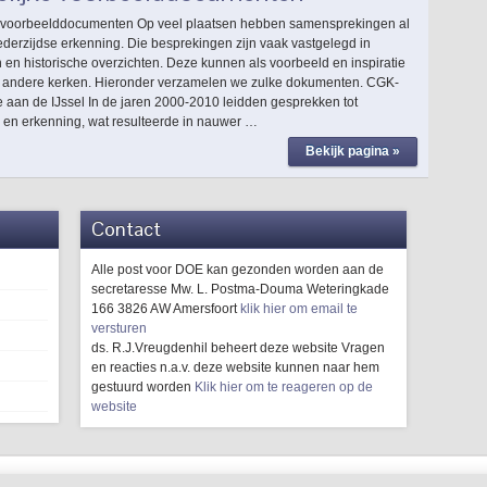
e voorbeelddocumenten Op veel plaatsen hebben samensprekingen al
ederzijdse erkenning. Die besprekingen zijn vaak vastgelegd in
en historische overzichten. Deze kunnen als voorbeeld en inspiratie
 andere kerken. Hieronder verzamelen we zulke dokumenten. CGK-
 aan de IJssel In de jaren 2000-2010 leidden gesprekken tot
 en erkenning, wat resulteerde in nauwer …
Bekijk pagina »
Contact
Alle post voor DOE kan gezonden worden aan de
secretaresse Mw. L. Postma-Douma Weteringkade
166 3826 AW Amersfoort
klik hier om email te
versturen
ds. R.J.Vreugdenhil beheert deze website Vragen
en reacties n.a.v. deze website kunnen naar hem
gestuurd worden
Klik hier om te reageren op de
website