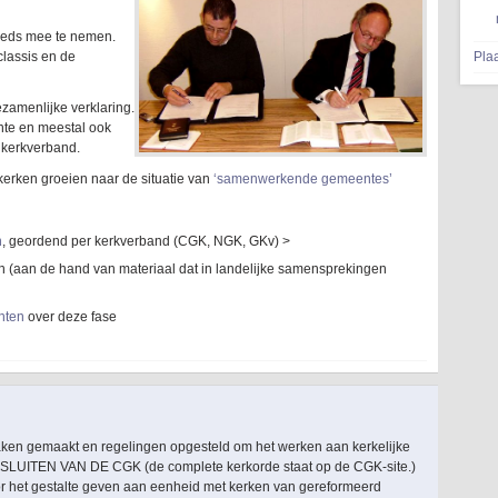
teeds mee te nemen.
classis en de
Pla
zamenlijke verklaring.
nte en meestal ook
t kerkverband.
kerken groeien naar de situatie van
‘samenwerkende gemeentes’
n
, geordend per kerkverband (CGK, NGK, GKv) >
 (aan de hand van materiaal dat in landelijke samensprekingen
enten
over deze fase
raken gemaakt en regelingen opgesteld om het werken aan kerkelijke
BESLUITEN VAN DE CGK (de complete kerkorde staat op de CGK-site.)
oor het gestalte geven aan eenheid met kerken van gereformeerd