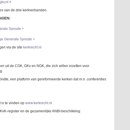
kv.nl
>
ites van de drie kerkverbanden.
NGEN:
nerale Synode >
ige Generale Synode >
gen via de site
kerkrecht.nl
n uit de CGK, GKv en NGK, die zich willen inzetten voor
g.
ndte, een platform van gereformeerde kerken dat m.n. conferenties
 is te vinden op
www.kerkrecht.nl
t KvK-register en de gezamenlijke ANBI-beschikking: