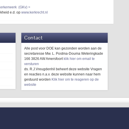
erk
en
werk (GKv) >
jkheid e.d. op
www.kerkrecht.nl
Contact
Alle post voor DOE kan gezonden worden aan de
secretaresse Mw. L. Postma-Douma Weteringkade
166 3826 AW Amersfoort
klik hier om email te
versturen
ds. R.J.Vreugdenhil beheert deze website Vragen
en reacties n.a.v. deze website kunnen naar hem
gestuurd worden
Klik hier om te reageren op de
website