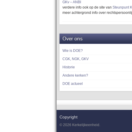
GKv – ANBI
verdere info ook op de site van
Steunpunt K
meer achtergrond info over rechtspersoonli
Over ons
Wie is DOE?
CGK, NGK, GKV
Historie
Andere kerken?
DOE actueel
Copyright
© 2026 Kerkelijkeenheid.