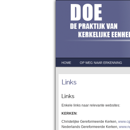
HOME
OP WEG NAAR ERKENNING
Links
Links
Enkele links naar relevante websites:
KERKEN
:
Christelijke Gereformeerde Kerken,
www.cg
Nederlands Gereformeerde Kerken,
www.ng