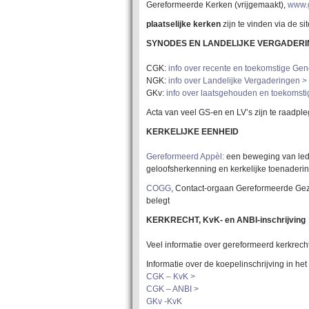
Gereformeerde Kerken (vrijgemaakt),
www.g
plaatselijke kerken
zijn te vinden via de s
SYNODES EN LANDELIJKE VERGADERI
CGK:
i
nfo over recente en toekomstige Ge
NGK:
info over Landelijke Vergaderingen >
GKv:
info over laatsgehouden en toekomst
Acta van veel GS-en en LV’s zijn te raadple
KERKELIJKE EENHEID
Gereformeerd Appèl:
een beweging van lede
geloofsherkenning en kerkelijke toenaderin
COGG
, Contact-orgaan Gereformeerde Gezi
belegt
KERKRECHT, KvK- en ANBI-inschrijving
Veel informatie over gereformeerd kerkrecht
Informatie over de koepelinschrijving in he
CGK – KvK >
CGK – ANBI >
GKv -KvK