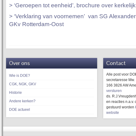
> ‘Geroepen tot eenheid’, brochure over kerkelij
> ‘Verklaring van voornemen’ van SG Alexande
GKv Rotterdam-Oost
Over ons
Contact
Alle post voor D
Wie is DOE?
secretaresse Mw.
CGK, NGK, GKV
166 3826 AW Ame
versturen
Historie
ds. R.J.Vreugdenh
Andere kerken?
en reacties n.a.v
gestuurd worden
DOE actueel
website