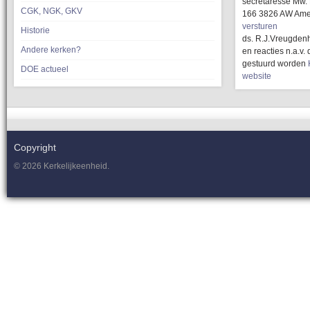
secretaresse Mw.
CGK, NGK, GKV
166 3826 AW Ame
versturen
Historie
ds. R.J.Vreugdenh
Andere kerken?
en reacties n.a.v
gestuurd worden
DOE actueel
website
Copyright
© 2026 Kerkelijkeenheid.